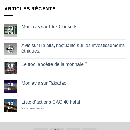
ARTICLES RÉCENTS
Mon avis sur Etiik Conseils
23
Avr
Aucun
commentaire
sur
Mon
Avis sur Halalis, l’actualité sur les investissements
21
avis
éthiques.
sur
Oct
Etiik
Aucun
Conseils
commentaire
Le troc, ancêtre de la monnaie ?
sur
08
Avis
Août
Aucun
sur
commentaire
Halalis,
sur
l’actualité
Le
Mon avis sur Takadao
sur
20
troc,
les
ancêtre
Mai
Aucun
investissements
de
commentaire
éthiques.
la
sur
monnaie
Mon
Liste d’actions CAC 40 halal
13
?
avis
sur
Mai
sur
2 commentaires
Takadao
Liste
d’actions
CAC
40
halal