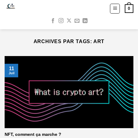
Passer
0
au
contenu
ARCHIVES PAR TAGS:
ART
11
Juil
NFT, comment ça marche ?